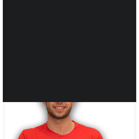
Pôle Tennis-Étude
École de compétition
Cours collectifs adultes
2 résultats affichés
Mon compte
Mon panier