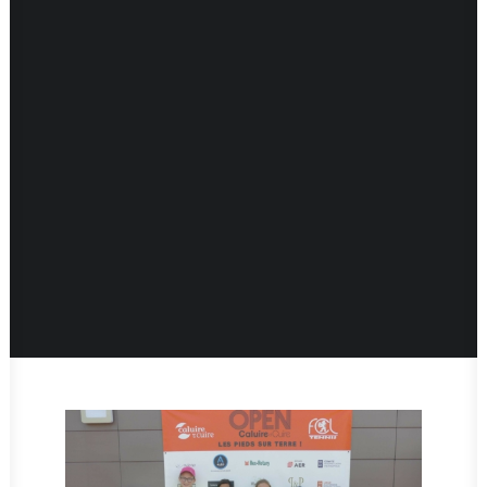
(7 ans et +)
Pôle Tennis-Étude
École de compétition
Cours collectifs adultes
Objectif :
Repérer les aptitudes et amorcer leur
développement
Mon compte
Mon panier
– Tennis Collectif : 2x 1 heure par semaine (4
joueurs)