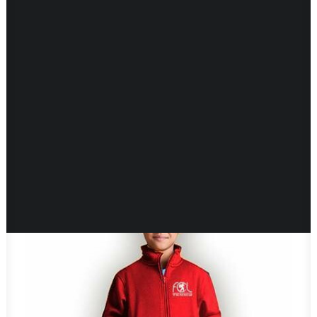
Pôle Tennis-Étude
École de compétition
Cours collectifs adultes
Voici le seul résultat
Mon compte
Mon panier