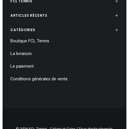
page
FCL TENNIS
du
produit
ARTICLES RÉCENTS
CATÉGORIES
Boutique FCL Tennis
La livraison
Le paiement
Conditions générales de vente
© 2026 FCL Tennis - Caluire et Cuire. | Tous droits réservés.