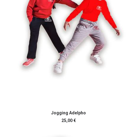
Ce
CHOIX DES OPTIONS
produit
Jogging Adelpho
a
25,00
€
plusieurs
variations.
Les