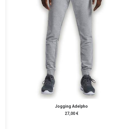
Ce
CHOIX DES OPTIONS
produit
Jogging Adelpho
a
27,00
€
plusieurs
variations.
Les