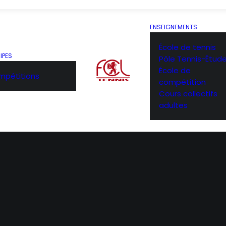
ENSEIGNEMENTS
École de tennis
IPES
Pôle Tennis-Étud
École de
pétitions
compétition
Cours collectifs
adultes