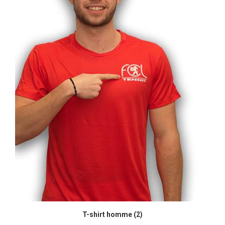
T-shirt homme
(2)