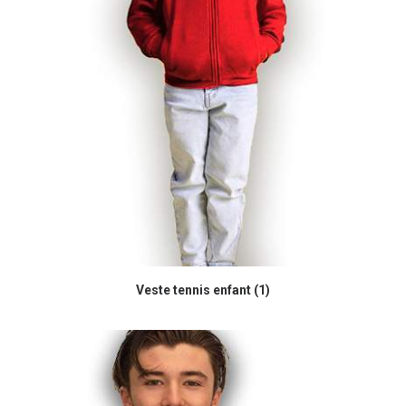
Veste tennis enfant
(1)